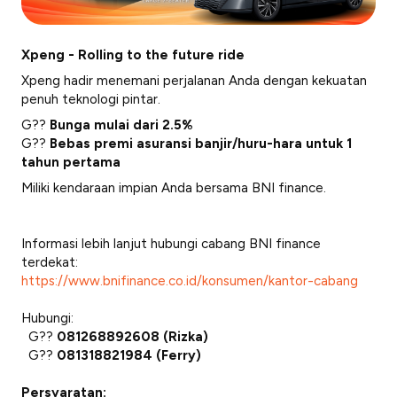
Xpeng - Rolling to the future ride
Xpeng hadir menemani perjalanan Anda dengan kekuatan
penuh teknologi pintar.
G??
Bunga mulai dari 2.5%
G??
Bebas premi asuransi banjir/huru-hara untuk 1
tahun pertama
Miliki kendaraan impian Anda bersama BNI finance.
Informasi lebih lanjut hubungi cabang BNI finance
terdekat:
https://www.bnifinance.co.id/konsumen/kantor-cabang
Hubungi:
G??
081268892608 (Rizka)
G??
081318821984 (Ferry)
Persyaratan: