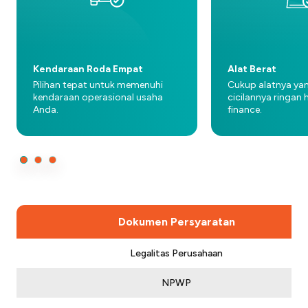
Kendaraan Roda Empat
Alat Berat
Pilihan tepat untuk memenuhi
Cukup alatnya yan
kendaraan operasional usaha
cicilannya ringan 
Anda.
finance.
Dokumen Persyaratan
Legalitas Perusahaan
NPWP