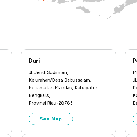
Duri
P
Jl. Jend. Sudirman,
M
Kelurahan/Desa Babussalam,
Jl
Kecamatan Mandau, Kabupaten
P
Bengkalis,
K
Provinsi Riau-28783
B
See Map