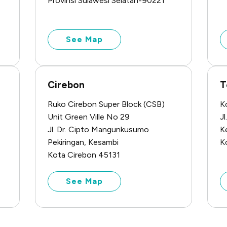
Provinsi Sulawesi Selatan-90221
See Map
Cirebon
T
Ruko Cirebon Super Block (CSB)
K
Unit Green Ville No 29
J
Jl. Dr. Cipto Mangunkusumo
K
Pekiringan, Kesambi
K
Kota Cirebon 45131
See Map