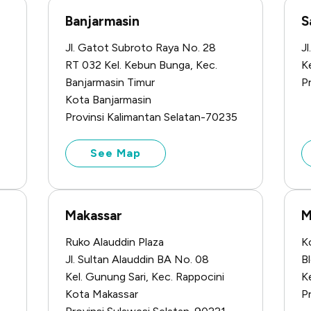
Banjarmasin
S
Jl. Gatot Subroto Raya No. 28
Jl
RT 032 Kel. Kebun Bunga, Kec.
K
Banjarmasin Timur
P
Kota Banjarmasin
Provinsi Kalimantan Selatan-70235
See Map
Makassar
M
Ruko Alauddin Plaza
K
Jl. Sultan Alauddin BA No. 08
B
Kel. Gunung Sari, Kec. Rappocini
K
Kota Makassar
P