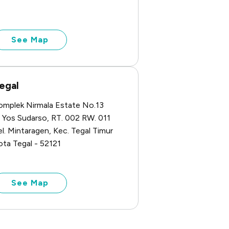
See Map
egal
omplek Nirmala Estate No.13
l. Yos Sudarso, RT. 002 RW. 011
el. Mintaragen, Kec. Tegal Timur
ota Tegal - 52121
See Map