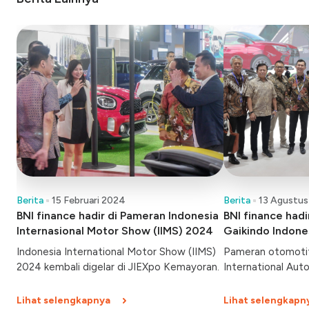
Berita
15 Februari 2024
Berita
13 Agustus
BNI finance hadir di Pameran Indonesia
BNI finance had
Internasional Motor Show (IIMS) 2024
Gaikindo Indone
Show (GIIAS) 2
Indonesia International Motor Show (IIMS)
Pameran otomotif
2024 kembali digelar di JIEXpo Kemayoran.
International Aut
dibuka hari ini, Ka
Berlangsung hingg
Lihat selengkapnya
Lihat selengkapn