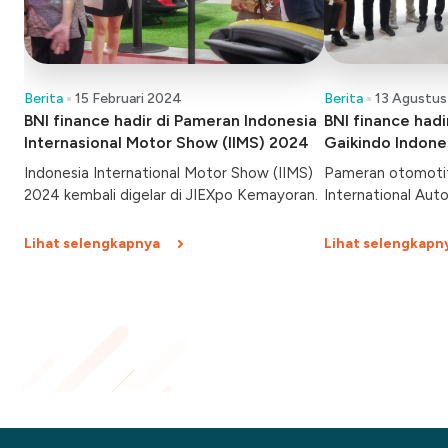
Berita
15 Februari 2024
Berita
13 Agustus
BNI finance hadir di Pameran Indonesia
BNI finance had
Internasional Motor Show (IIMS) 2024
Gaikindo Indone
Show (GIIAS) 2
Indonesia International Motor Show (IIMS)
Pameran otomotif
2024 kembali digelar di JIEXpo Kemayoran.
International Aut
dibuka hari ini, Ka
Berlangsung hingg
Lihat selengkapnya
Lihat selengkapn
Indonesia Convent