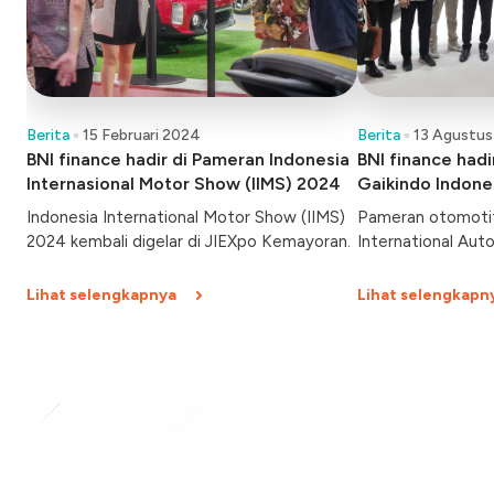
Berita
15 Februari 2024
Berita
13 Agustus
BNI finance hadir di Pameran Indonesia
BNI finance had
Internasional Motor Show (IIMS) 2024
Gaikindo Indone
Show (GIIAS) 2
Indonesia International Motor Show (IIMS)
Pameran otomotif
2024 kembali digelar di JIEXpo Kemayoran.
International Aut
dibuka hari ini, Ka
Berlangsung hingg
Lihat selengkapnya
Lihat selengkapn
Indonesia Convent