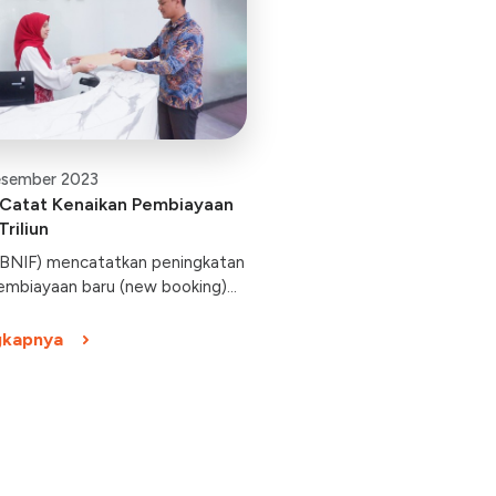
esember 2023
 Catat Kenaikan Pembiayaan
Triliun
(BNIF) mencatatkan peningkatan
embiayaan baru (new booking)
triliun.
gkapnya