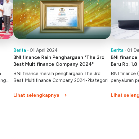
Berita
01 April 2024
Berita
01 D
BNI finance Raih Penghargaan "The 3rd
BNI finance
Best Multifinance Company 2024"
Baru Rp. 1,8 
h
BNI finance meraih penghargaan The 3rd
BNI finance 
ang
Best Multifinance Company 2024-?kategori
penyaluran p
serta
Asset Class Rp. 1T G?? < Rp. 5T.
sebesar Rp1,8 
Lihat selengkapnya
Lihat selen