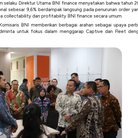
em selaku Direktur Utama BNI finance menyatakan bahwa tahun
ional sebesar 9,6% berdampak langsung pada penurunan order ya
da
collectability
dan
profitability
BNI finance secara umum.
Komisaris BNI memberikan berbagai arahan sebagai upaya perba
 diminta untuk fokus dalam menggarap Captive dan Fleet den