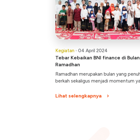
Kegiatan
04 April 2024
Tebar Kebaikan BNI finance di Bulan
Ramadhan
Ramadhan merupakan bulan yang penu
berkah sekaligus menjadi momentum y
tepat untuk meningkatkan amal ibadah 
berbagi kebahagiaan dengan sesama.
Lihat selengkapnya